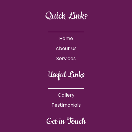
Quick Links
Home
About Us
Services
Useful Links
Gallery
Testimonials
Get in Touch