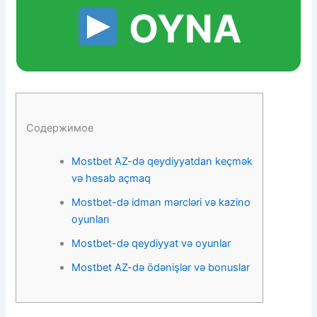
OYNA
Содержимое
Mostbet AZ-də qeydiyyatdan keçmək
və hesab açmaq
Mostbet-də idman mərcləri və kazino
oyunları
Mostbet-də qeydiyyat və oyunlar
Mostbet AZ-də ödənişlər və bonuslar