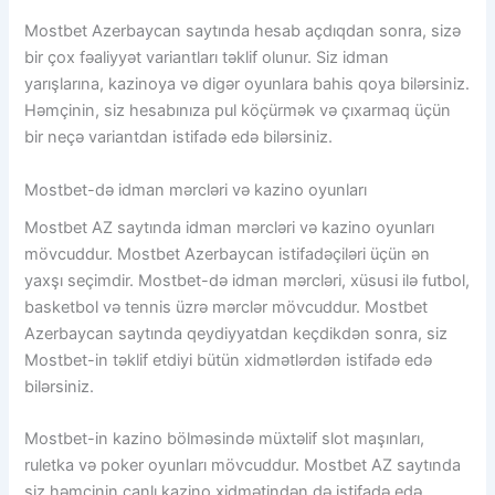
Mostbet Azerbaycan saytında hesab açdıqdan sonra, sizə
bir çox fəaliyyət variantları təklif olunur. Siz idman
yarışlarına, kazinoya və digər oyunlara bahis qoya bilərsiniz.
Həmçinin, siz hesabınıza pul köçürmək və çıxarmaq üçün
bir neçə variantdan istifadə edə bilərsiniz.
Mostbet-də idman mərcləri və kazino oyunları
Mostbet AZ saytında idman mərcləri və kazino oyunları
mövcuddur. Mostbet Azerbaycan istifadəçiləri üçün ən
yaxşı seçimdir. Mostbet-də idman mərcləri, xüsusi ilə futbol,
basketbol və tennis üzrə mərclər mövcuddur. Mostbet
Azerbaycan saytında qeydiyyatdan keçdikdən sonra, siz
Mostbet-in təklif etdiyi bütün xidmətlərdən istifadə edə
bilərsiniz.
Mostbet-in kazino bölməsində müxtəlif slot maşınları,
ruletka və poker oyunları mövcuddur. Mostbet AZ saytında
siz həmçinin canlı kazino xidmətindən də istifadə edə