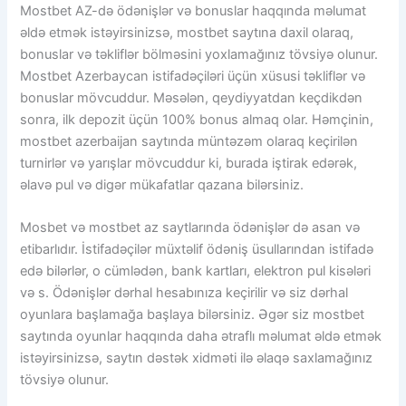
Mostbet AZ-də ödənişlər və bonuslar haqqında məlumat
əldə etmək istəyirsinizsə, mostbet saytına daxil olaraq,
bonuslar və təkliflər bölməsini yoxlamağınız tövsiyə olunur.
Mostbet Azerbaycan istifadəçiləri üçün xüsusi təkliflər və
bonuslar mövcuddur. Məsələn, qeydiyyatdan keçdikdən
sonra, ilk depozit üçün 100% bonus almaq olar. Həmçinin,
mostbet azerbaijan saytında müntəzəm olaraq keçirilən
turnirlər və yarışlar mövcuddur ki, burada iştirak edərək,
əlavə pul və digər mükafatlar qazana bilərsiniz.
Mosbet və mostbet az saytlarında ödənişlər də asan və
etibarlıdır. İstifadəçilər müxtəlif ödəniş üsullarından istifadə
edə bilərlər, o cümlədən, bank kartları, elektron pul kisələri
və s. Ödənişlər dərhal hesabınıza keçirilir və siz dərhal
oyunlara başlamağa başlaya bilərsiniz. Əgər siz mostbet
saytında oyunlar haqqında daha ətraflı məlumat əldə etmək
istəyirsinizsə, saytın dəstək xidməti ilə əlaqə saxlamağınız
tövsiyə olunur.