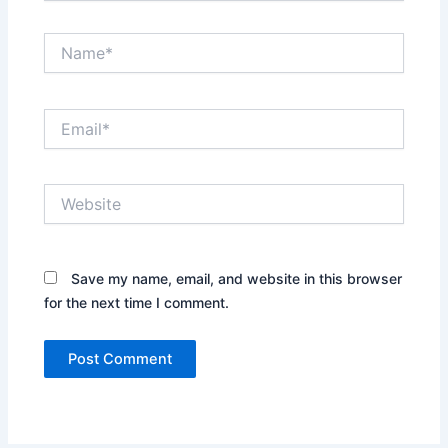
Name*
Email*
Website
Save my name, email, and website in this browser
for the next time I comment.